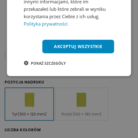
innymi informacjami, które im
przekazałeś lub które zebrali w wyniku
korzystania przez Ciebie z ich usług.
Polityka prywatności
AKCEPTUJ WSZYSTKIE
137,39
zł
od
netto
POKAŻ SZCZEGÓŁY
POZYCJA NADRUKU
Tył (100 × 120 mm)
Przód (100 × 180 mm)
LICZBA KOLORÓW