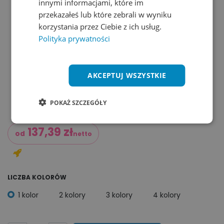
innymi informacjami, które im
przekazałeś lub które zebrali w wyniku
korzystania przez Ciebie z ich usług.
Polityka prywatności
AKCEPTUJ WSZYSTKIE
POKAŻ SZCZEGÓŁY
137,39
zł
od
netto
LICZBA KOLORÓW
1 kolor
2 kolory
3 kolory
4 kolory