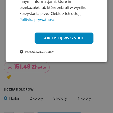
innymi informacjami, które im
przekazałeś lub które zebrali w wyniku
korzystania przez Ciebie z ich usług.
Polityka prywatności
AKCEPTUJ WSZYSTKIE
POKAŻ SZCZEGÓŁY
151,49
zł
od
netto
LICZBA KOLORÓW
1 kolor
2 kolory
3 kolory
4 kolory