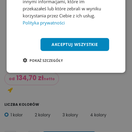
innymi informacjami, które im
przekazałeś lub które zebrali w wyniku
korzystania przez Ciebie z ich usług.
Polityka prywatności
AKCEPTUJ WSZYSTKIE
POKAŻ SZCZEGÓŁY
134,70
zł
od
netto
LICZBA KOLORÓW
1 kolor
2 kolory
3 kolory
4 kolory