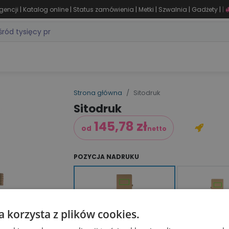
|
|
|
|
|
|
gencji
Katalog online
Status zamówienia
Metki
Szwalnia
Gadżety
|
ZASTOSOWANIA
DLA BRANŻY
MARKI
PRODUKTY 24H
WY
Strona główna
Sitodruk
Sitodruk
145,78
zł
od
netto
POZYCJA NADRUKU
Przód Góra (90 × 50 mm)
Tył (90 × 5
a korzysta z plików cookies.