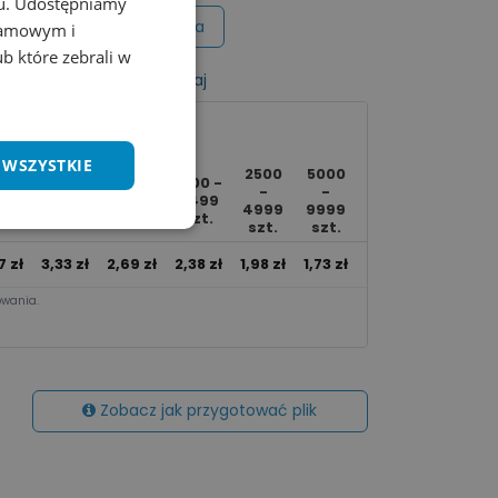
chu. Udostępniamy
Wycena na maila
klamowym i
ub które zebrali w
listy życzeń
Porównaj
 WSZYSTKIE
2500
5000
0 -
250 -
500 -
1000 -
Ponad
-
-
49
499
999
2499
10000
4999
9999
t.
szt.
szt.
szt.
szt.
szt.
szt.
7
zł
3,33
zł
2,69
zł
2,38
zł
1,98
zł
1,73
zł
1,63
zł
wania.​
Zobacz jak przygotować plik