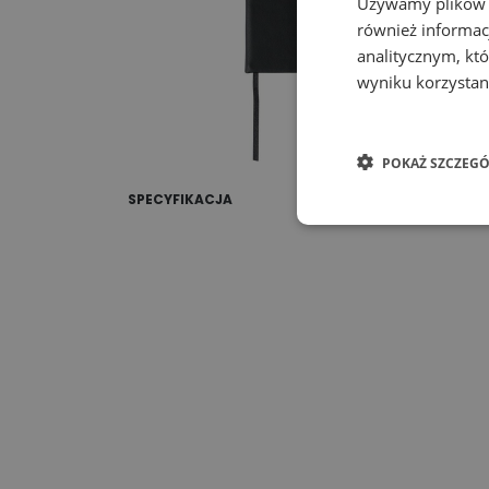
Używamy plików co
również informac
analitycznym, któ
wyniku korzystani
POKAŻ SZCZEGÓ
SPECYFIKACJA