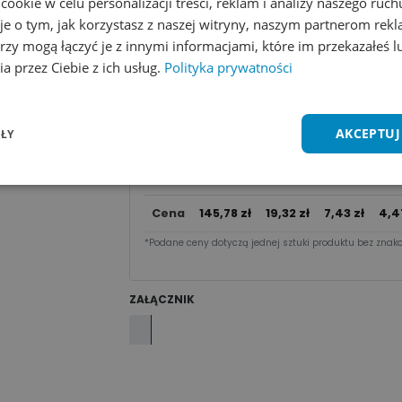
okie w celu personalizacji treści, reklam i analizy naszego ru
Dodaj do koszyka
je o tym, jak korzystasz z naszej witryny, naszym partnerom re
rzy mogą łączyć je z innymi informacjami, które im przekazałeś l
Zobacz wszystkie kolory
Dodaj do 
a przez Ciebie z ich usług.
Polityka prywatności
Cena za sztu​kę zależy od nakładu:
AKCEPTUJ
ŁY
50 -
10
10 - 49
Ilość
1 - 9 szt.
99
2
szt.
szt.
sz
Cena
145,78
zł
19,32
zł
7,43
zł
4,4
*Podane ceny dotyczą jednej sztuki produktu bez znako
ZAŁĄCZNIK