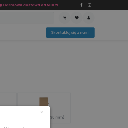
Darmowa dostawa od 500 zł
PRZEDAŻ
OFERTA SEZONOWA
Sko​ntaktuj ​​​​się z nami​​​​
×
0 mm)
Przód Dół (90 × 30 mm)