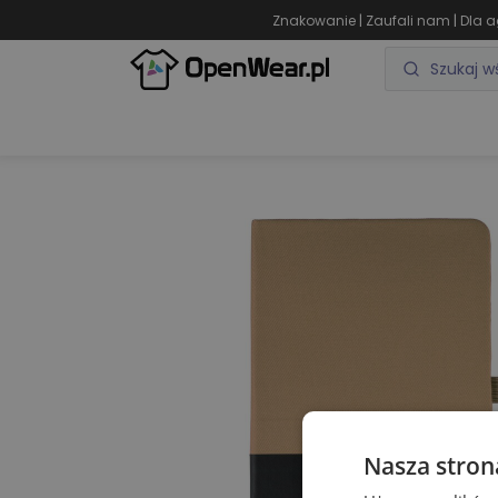
|
|
Znakowanie
Zaufali nam
Dla a
ODZIEŻ REKLAMOWA
GADŻETY REKLAMOWE
Nasza stron