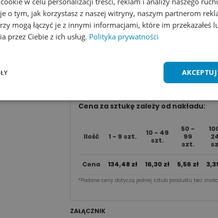
okie w celu personalizacji treści, reklam i analizy naszego ru
LICZBA KOLORÓW
je o tym, jak korzystasz z naszej witryny, naszym partnerom re
1 kolor
2 kolory
3 kolory
4
rzy mogą łączyć je z innymi informacjami, które im przekazałeś l
a przez Ciebie z ich usług.
Polityka prywatności
Dodaj do koszyka
AKCEPTUJ
ŁY
Zobacz wszystkie kolory
Dodaj do 
Cena za sztu​kę zależy od nakładu:
50 -
10
10 - 49
Ilość
1 - 9 szt.
99
2
szt.
szt.
sz
Cena
134,48
zł
16,30
zł
5,56
zł
3,3
*Podane ceny dotyczą jednej sztuki produktu bez znako
ZAŁĄCZNIK