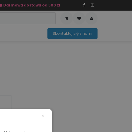
Darmowa dostawa od 500 zł
PRZEDAŻ
OFERTA SEZONOWA
Sko​ntaktuj ​​​​się z nami​​​​
×
mm)