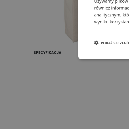
Używamy plików co
również informac
analitycznym, któ
wyniku korzystani
POKAŻ SZCZEGÓ
SPECYFIKACJA