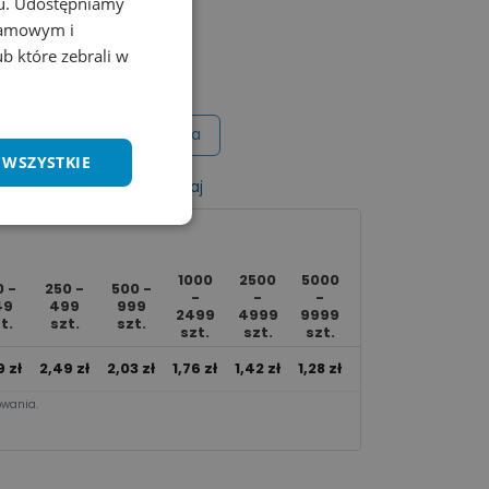
chu. Udostępniamy
klamowym i
 kolory
ub które zebrali w
Wycena na maila
 WSZYSTKIE
listy życzeń
Porównaj
1000
2500
5000
0 -
250 -
500 -
Ponad
-
-
-
49
499
999
10000
2499
4999
9999
t.
szt.
szt.
szt.
szt.
szt.
szt.
9
zł
2,49
zł
2,03
zł
1,76
zł
1,42
zł
1,28
zł
1,20
zł
wania.​