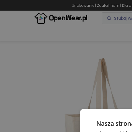
|
|
Znakowanie
Zaufali nam
Dla a
ODZIEŻ REKLAMOWA
GADŻETY REKLAMOWE
Nasza stron