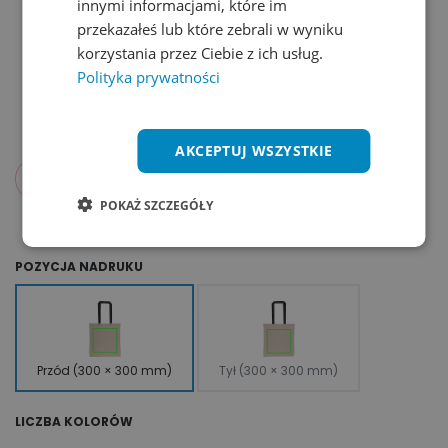
innymi informacjami, które im
przekazałeś lub które zebrali w wyniku
korzystania przez Ciebie z ich usług.
Polityka prywatności
AKCEPTUJ WSZYSTKIE
134,48
zł
od
netto
POKAŻ SZCZEGÓŁY
POZYCJA NADRUKU
Przód (300 × 300 mm)
Tył (300 × 300 mm)
LICZBA KOLORÓW