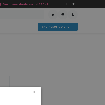
Darmowa dostawa od 500 zł
PRZEDAŻ
OFERTA SEZONOWA
Sko​ntaktuj ​​​​się z nami​​​​
×
mm)