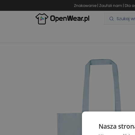
|
|
Znakowanie
Zaufali nam
Dla a
ODZIEŻ REKLAMOWA
GADŻETY REKLAMOWE
Nasza stron