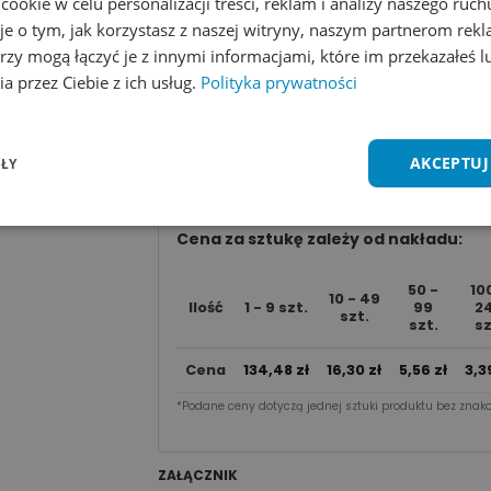
okie w celu personalizacji treści, reklam i analizy naszego ru
LICZBA KOLORÓW
je o tym, jak korzystasz z naszej witryny, naszym partnerom re
1 kolor
2 kolory
3 kolory
4
rzy mogą łączyć je z innymi informacjami, które im przekazałeś l
a przez Ciebie z ich usług.
Polityka prywatności
Dodaj do koszyka
AKCEPTUJ
ŁY
Zobacz wszystkie kolory
Dodaj do 
Cena za sztu​kę zależy od nakładu:
50 -
10
10 - 49
Ilość
1 - 9 szt.
99
2
szt.
szt.
sz
Cena
134,48
zł
16,30
zł
5,56
zł
3,3
*Podane ceny dotyczą jednej sztuki produktu bez znako
ZAŁĄCZNIK