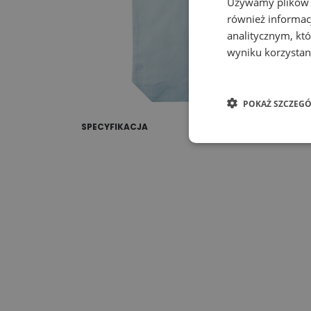
Używamy plików co
również informac
analitycznym, któ
wyniku korzystani
POKAŻ SZCZEGÓ
SPECYFIKACJA