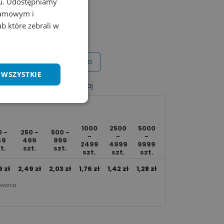
chu. Udostępniamy
klamowym i
 kolory
ub które zebrali w
Wycena na maila
 WSZYSTKIE
listy życzeń
Porównaj
1000
2500
5000
0 -
250 -
500 -
Ponad
-
-
-
49
499
999
10000
2499
4999
9999
t.
szt.
szt.
szt.
szt.
szt.
szt.
9
zł
2,49
zł
2,03
zł
1,76
zł
1,42
zł
1,28
zł
1,20
zł
wania.​