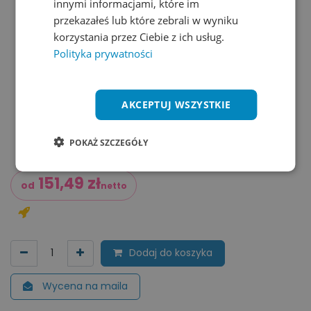
innymi informacjami, które im
przekazałeś lub które zebrali w wyniku
korzystania przez Ciebie z ich usług.
Polityka prywatności
AKCEPTUJ WSZYSTKIE
POKAŻ SZCZEGÓŁY
151,49
zł
od
netto
Dodaj do koszyka
Wycena na maila