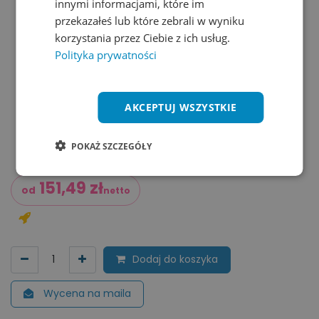
innymi informacjami, które im
przekazałeś lub które zebrali w wyniku
korzystania przez Ciebie z ich usług.
Polityka prywatności
AKCEPTUJ WSZYSTKIE
POKAŻ SZCZEGÓŁY
151,49
zł
od
netto
Dodaj do koszyka
Wycena na maila