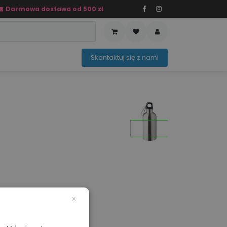
Darmowa dostawa od 500 zł
PRZEDAŻ
OFERTA SEZONOWA
Sko​ntaktuj ​​​​się z nami​​​​
 kolory
×