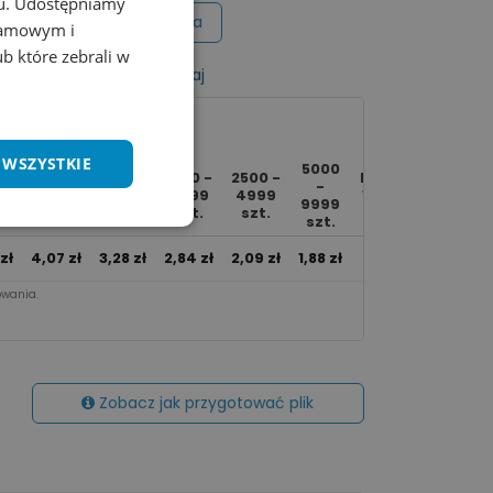
chu. Udostępniamy
Wycena na maila
klamowym i
ub które zebrali w
listy życzeń
Porównaj
 WSZYSTKIE
5000
-
250 -
500 -
1000 -
2500 -
Ponad
-
9
499
999
2499
4999
10000
9999
.
szt.
szt.
szt.
szt.
szt.
szt.
zł
4,07
zł
3,28
zł
2,84
zł
2,09
zł
1,88
zł
1,77
zł
wania.​
Zobacz jak przygotować plik