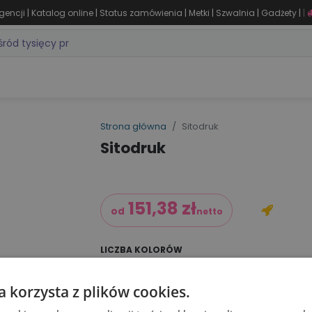
|
|
|
|
|
|
gencji
Katalog online
Status zamówienia
Metki
Szwalnia
Gadżety
|
ZASTOSOWANIA
DLA BRANŻY
MARKI
PRODUKTY 24H
WY
Strona główna
Sitodruk
Sitodruk
151,38
zł
od
netto
LICZBA KOLORÓW
1 kolor
2 kolory
3 kolory
4
a korzysta z plików cookies.