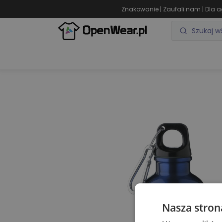
|
|
Znakowanie
Zaufali nam
Dla a
ODZIEŻ REKLAMOWA
GADŻETY REKLAMOWE
Nasza stron