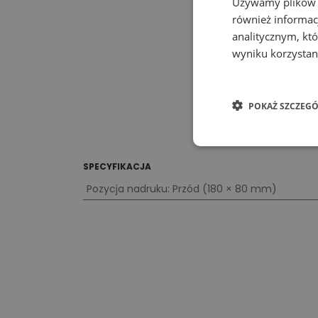
Używamy plików co
również informac
analitycznym, któ
wyniku korzystani
POKAŻ SZCZEGÓ
SPECYFIKACJA
Pozycja nadruku
:
Przód (180 × 80 mm)