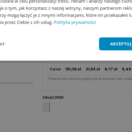
okie w celu personalizacji treści, reklam i analizy naszego ru
Dodaj do koszyka
je o tym, jak korzystasz z naszej witryny, naszym partnerom re
rzy mogą łączyć je z innymi informacjami, które im przekazałeś l
Zobacz wszystkie kolory
Dodaj do 
a przez Ciebie z ich usług.
Polityka prywatności
Cena za sztu​kę zależy od nakładu:
AKCEPTUJ
ŁY
50 -
100 
1 - 9
10 - 49
Ilość
99
24
szt.
szt.
szt.
szt
Cena
151,38
zł
21,53
zł
8,77
zł
5,40
*Podane ceny dotyczą jednej sztuki produktu bez znako
ZAŁĄCZNIK