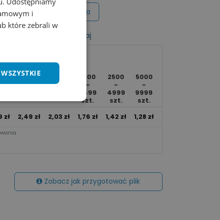
chu. Udostępniamy
Wycena na maila
klamowym i
ub które zebrali w
listy życzeń
Porównaj
 WSZYSTKIE
1000
2500
5000
0 -
250 -
500 -
Ponad
-
-
-
49
499
999
10000
2499
4999
9999
t.
szt.
szt.
szt.
szt.
szt.
szt.
9
zł
2,49
zł
2,03
zł
1,76
zł
1,42
zł
1,28
zł
1,20
zł
wania.​
Zobacz jak przygotować plik