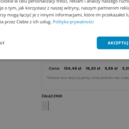
okie w celu personalizacji treści, reklam i analizy naszego ru
Dodaj do koszyka
je o tym, jak korzystasz z naszej witryny, naszym partnerom re
rzy mogą łączyć je z innymi informacjami, które im przekazałeś l
Zobacz wszystkie kolory
Dodaj do 
a przez Ciebie z ich usług.
Polityka prywatności
Cena za sztu​kę zależy od nakładu:
AKCEPTUJ
ŁY
50 -
10
10 - 49
Ilość
1 - 9 szt.
99
2
szt.
szt.
sz
Cena
134,48
zł
16,30
zł
5,56
zł
3,3
*Podane ceny dotyczą jednej sztuki produktu bez znako
ZAŁĄCZNIK