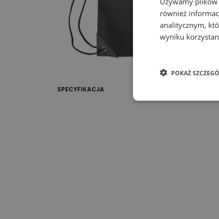
Używamy plików co
również informac
analitycznym, któ
wyniku korzystani
POKAŻ SZCZEGÓ
SPECYFIKACJA