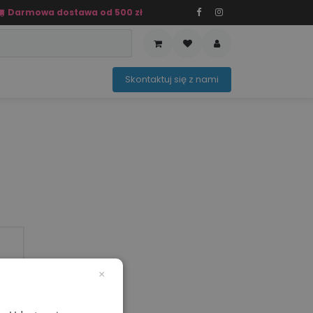
Darmowa dostawa od 500 zł
PRZEDAŻ
OFERTA SEZONOWA
Sko​ntaktuj ​​​​się z nami​​​​
×
mm)