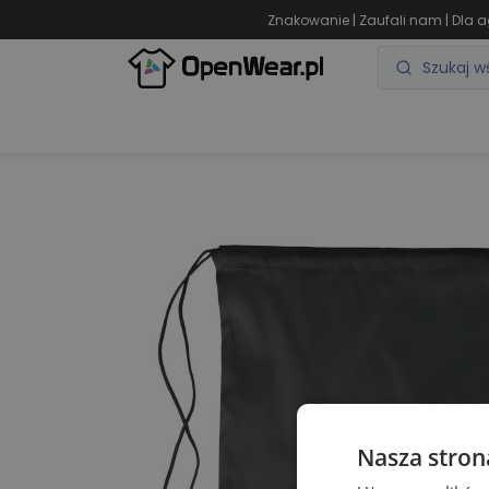
|
|
Znakowanie
Zaufali nam
Dla a
ODZIEŻ REKLAMOWA
GADŻETY REKLAMOWE
Nasza stron